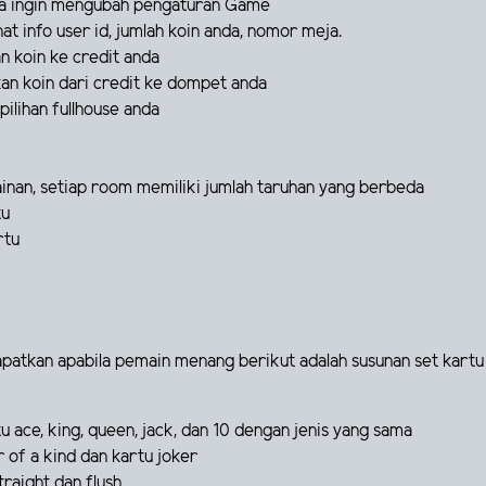
 anda ingin mengubah pengaturan Game
ihat info user id, jumlah koin anda, nomor meja.
n koin ke credit anda
an koin dari credit ke dompet anda
pilihan fullhouse anda
inan, setiap room memiliki jumlah taruhan yang berbeda
tu
rtu
dapatkan apabila pemain menang berikut adalah susunan set kartu
tu ace, king, queen, jack, dan 10 dengan jenis yang sama
r of a kind dan kartu joker
traight dan flush