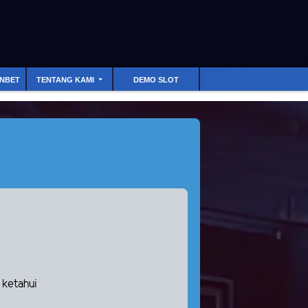
INBET
TENTANG KAMI
DEMO SLOT
 ketahui