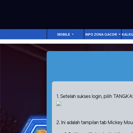
MOBILE
INFO ZONA GACOR
KALKU
1. Setelah sukses login, pilih TANGKA
2. Ini adalah tampilan tab Mickey M