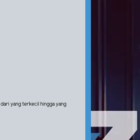
 dari yang terkecil hingga yang