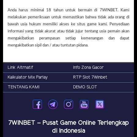
Anda harus minimal 18 tahun untuk bermain di 7WINBET. Kami
melakukan pemeriksaan untuk memastikan bahwa tidak ada orang di
bawah usia hukum memiliki akses ke situs game kami. Penyediaan
informasi yang tidak akurat atau tidak jujur tentang usia pemain akan
mengakibatkan perampasan setiap kemenangan dan dapat
mengakibatkan sipil dan / atau tuntutan pidana.
Link Altrnatif
Info Zona Gacor
Kalkulator Mix Parlay
RTP Slot 7Winbet
TENTANG KAMI
DEMO SLOT
7WINBET – Pusat Game Online Terlengkap
di Indonesia