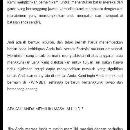
Kami mengizinkan pemain kami untuk menentukan batas mereka dari
game yang bertanggung jawab, kemudian kami membantu dengan alat
manajemen yang memungkinkan anda mengatur dan mengontrol
batasan anda sendiri.
Judi adalah bentuk hiburan, dan tidak pernah harus menempatkan
beban pada kehidupan Anda baik secara finansial maupun emosional.
Meminjam uang untuk bermain, menghabiskan di atas anggaran atau
menggunakan uang yang dialokasikan untuk tujuan lain bukan hanya
tidak bijaksana tetapi dapat menyebabkan masalah yang signifikan
untuk Anda dan orang lain di sekitar Anda. Kami ingin Anda menikmati
bermain di 7WINBET, sehingga bertaruh bertanggung jawab dan
bersenang-senang!
APAKAH ANDA MEMILIKI MASALAH JUDI?
Jika Anda merasa Anda mungkin memiliki masalah dengan perjudian